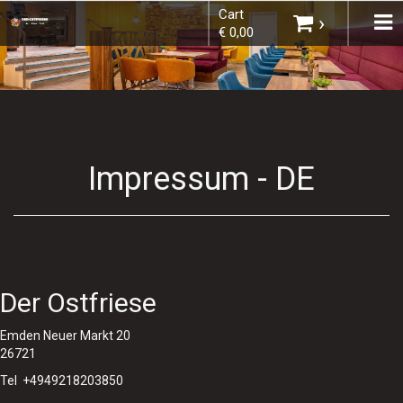
Cart
×
To
›
€ 0,00
na
Choose order method
Impressum - DE
You do not have any products in your
shopping basket yet.
Der Ostfriese
Emden Neuer Markt 20
Subtotal:
€ 0,00
26721
Tel +4949218203850