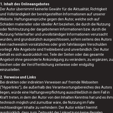
1. Inhalt des Onlineangebotes
Der Autor übernimmt keinerlei Gewähr für die Aktualität, Richtigkeit
und Vollständigkeit der bereitgestellten Informationen auf unserer
Website. Haftungsansprüche gegen den Autor, welche sich auf
Schäden materieller oder ideeller Art beziehen, die durch die Nutzung
oder Nichtnutzung der dargebotenen Informationen bzw. durch die
Nutzung fehlerhafter und unvollständiger Informationen verursacht
wurden, sind grundsätzlich ausgeschlossen, sofern seitens des Autors
kein nachweislich vorsätzliches oder grob fahrlässiges Verschulden
vorliegt. Alle Angebote sind freibleibend und unverbindlich. Der Autor
behält es sich ausdrücklich vor, Teile der Seiten oder das gesamte
Angebot ohne gesonderte Ankündigung zu verändern, zu ergänzen, zu
löschen oder die Veröffentlichung zeitweise oder endgültig
einzustellen.
2. Verweise und Links
Bei direkten oder indirekten Verweisen auf fremde Webseiten
(“Hyperlinks”), die außerhalb des Verantwortungsbereiches des Autors
liegen, würde eine Haftungsverpflichtung ausschließlich in dem Fall in
Kraft treten, in dem der Autor von den Inhalten Kenntnis hat und es ihm
technisch möglich und zumutbar wäre, die Nutzung im Falle
rechtswidriger Inhalte zu verhindern. Der Autor erklärt hiermit
ausdrücklich, dass zum Zeitpunkt der Linksetzung keine illegalen